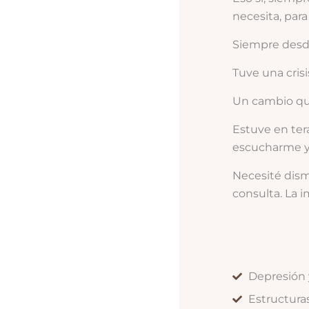
necesita, para
Siempre desde
Tuve una cris
Un cambio que
Estuve en ter
escucharme y p
Necesité dismi
consulta. La i
Depresión 
Estructuras