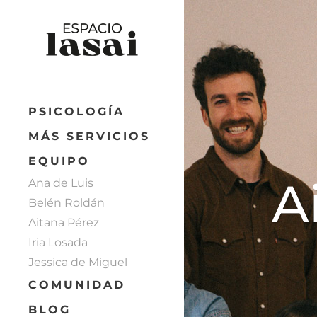
PSICOLOGÍA
MÁS SERVICIOS
EQUIPO
A
Ana de Luis
Belén Roldán
Aitana Pérez
Iria Losada
Jessica de Miguel
COMUNIDAD
BLOG