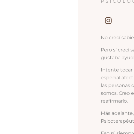
PSICÓLO
No crecí sabie
Pero sí crecí
gustaba ayuda
Intente tocar 
especial afect
las personas 
somos. Creo e
reafirmarlo.
Más adelante,
Psicoterapéuti
Eso sí, siemp