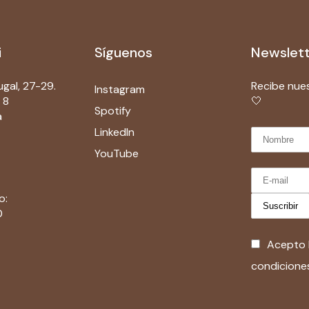
i
Síguenos
Newslet
gal, 27-29.
Recibe nue
Instagram
 8
🤍
Spotify
a
LinkedIn
YouTube
o:
0
Acepto 
condicione