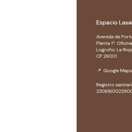
Espacio Lasa
Avenida de Portu
Planta 1º. Oficina
Logroño. La Rioj
CP 26001
📍
Google Maps
Registro sanitari
230816002290