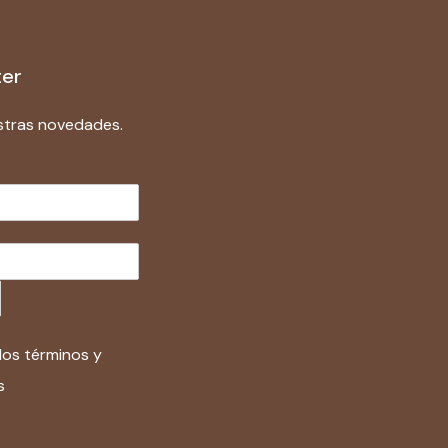
ter
stras novedades.
los términos y
s