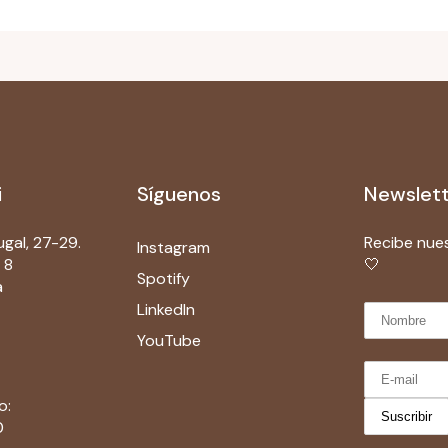
i
Síguenos
Newslet
gal, 27-29.
Recibe nue
Instagram
 8
🤍
Spotify
a
LinkedIn
YouTube
o:
0