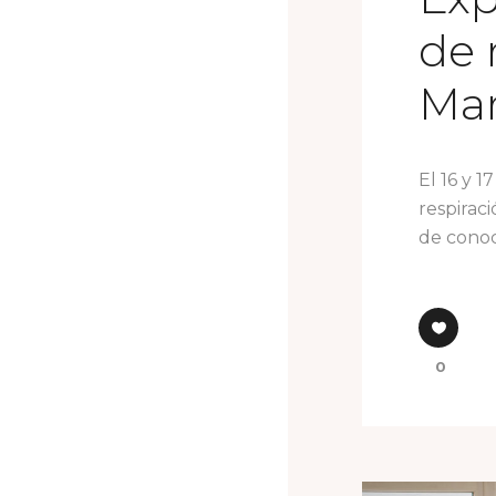
de 
Mar
El 16 y 1
respirac
de conoc
0