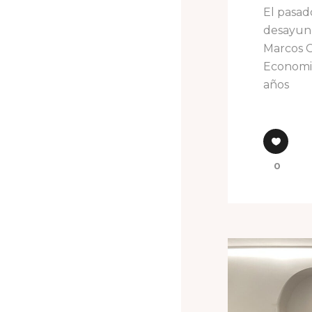
El pasad
desayuno
Marcos C
Economis
años
0