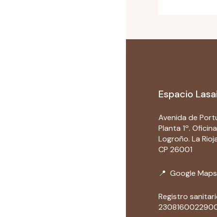
Espacio Lasa
Avenida de Portu
Planta 1º. Oficina
Logroño. La Rioj
CP 26001
📍
Google Maps
Registro sanitari
230816002290