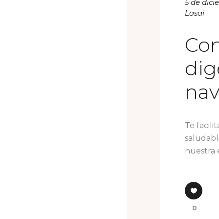
5 de dic
Lasai
Con
dig
nav
Te facil
saludabl
nuestra e
0