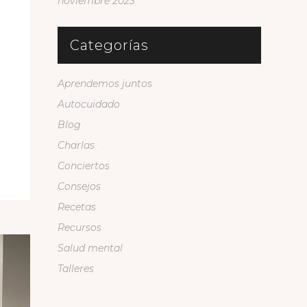
noviembre 2023
Categorías
Aprendemos juntos
Autocuidado
Blog
Charlas
Conciertos
Consejos
Recetas
Recursos
Salud mental
Talleres