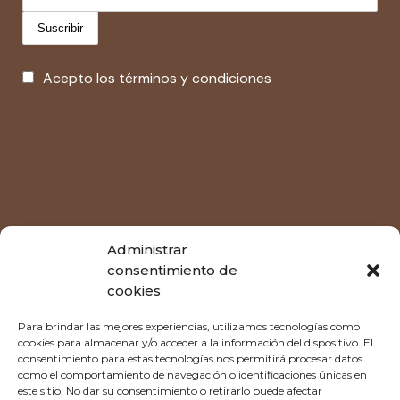
Acepto los términos y condiciones
Administrar
consentimiento de
cookies
Tu espacio,
Para brindar las mejores experiencias, utilizamos tecnologías como
cookies para almacenar y/o acceder a la información del dispositivo. El
consentimiento para estas tecnologías nos permitirá procesar datos
despacio.
como el comportamiento de navegación o identificaciones únicas en
este sitio. No dar su consentimiento o retirarlo puede afectar