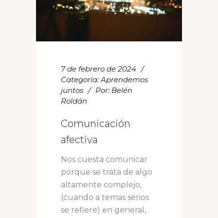
7 de febrero de 2024
Categoría:
Aprendemos
juntos
Por:
Belén
Roldán
Comunicación
afectiva
Nos cuesta comunicar
porque se trata de algo
altamente complejo,
(cuando a temas serios
se refiere) en general,