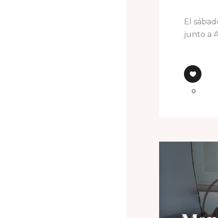
El sábado
junto a 
0