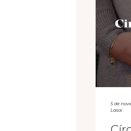
5 de nov
Lasai
Cír