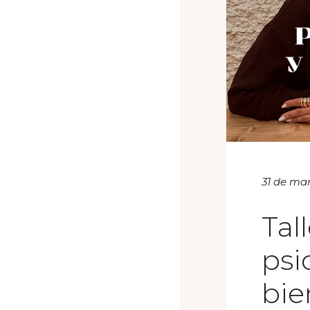
31 de ma
Tal
psi
bie