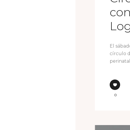
con
Lo
El sábad
círculo 
perinatal
0