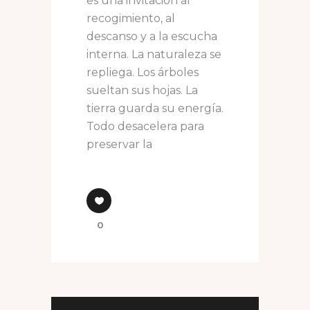
es una invitación al
recogimiento, al
descanso y a la escucha
interna. La naturaleza se
repliega. Los árboles
sueltan sus hojas. La
tierra guarda su energía.
Todo desacelera para
preservar la
0